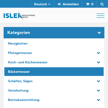
Deutsch
Anmelden
0
SHOP
Kategorien
Neuigkeiten
ABZIEHSTÄHLE
Metzgermesser
Koch- und Küchenmesser
SERVICE
Bäckermesser
UNTERNEHMEN
Schärfen, Sägen
Verarbeitung
KONTAKT
Betriebseinrichtung