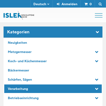
Deutsch
Anmelden
0
SHOP
Kategorien
Neuigkeiten
ABZIEHSTÄHLE
Metzgermesser
Koch- und Küchenmesser
SERVICE
Bäckermesser
UNTERNEHMEN
Schärfen, Sägen
Verarbeitung
KONTAKT
Betriebseinrichtung