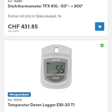
Art. 76440
Stichthermometer TFX 410, -50° - + 300°
Fühler mit 60cm Silikonkabel, fix
CHF
431.85
inkl. MwSt.
Mengenrabatt
Art. 76510
Temperatur Daten Logger EBI-20 T1