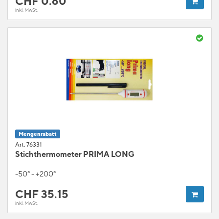
CHF
0.60
inkl. MwSt.
Mengenrabatt
Art. 76331
Stichthermometer PRIMA LONG
-50° - +200°
CHF
35.15
inkl. MwSt.