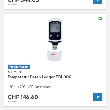
CHF
544.05
inkl. MwSt.
Mengenrabatt
Art. 76580
Temperatur Daten Logger EBI-300
-30° - +70°, USB Anschluss
CHF
146.60
inkl. MwSt.