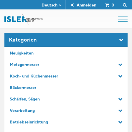
Deutsch
Anmelden
0
SHOP
Kategorien
Neuigkeiten
ABZIEHSTÄHLE
Metzgermesser
Koch- und Küchenmesser
SERVICE
Bäckermesser
UNTERNEHMEN
Schärfen, Sägen
Verarbeitung
KONTAKT
Betriebseinrichtung