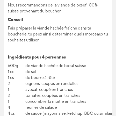
Nous recommandons de la viande de bœuf 100%
suisse provenant du boucher.
Conseil
Fais préparer la viande hachée fraîche dans ta
boucherie, tu peux ainsi déterminer quels morceaux tu
souhaites utiliser.
Ingrédients pour 4 personnes
600g
de viande hachée de bœuf suisse
1 cc
de sel
1 cs
de beurre à rôtir
2
oignons, coupés en rondelles
1
avocat, coupé en tranches
2
tomates, coupées en tranches
1
concombre, la moitié en tranches
4
feuilles de salade
4 cs
de sauce (mayonnaise, ketchup, BBQ ou similaire