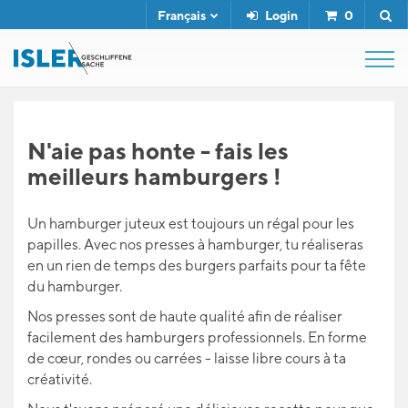
Français
Login
0
SHOP
N'aie pas honte - fais les
meilleurs hamburgers !
FUSIL DE BOUCHER
Un hamburger juteux est toujours un régal pour les
SERVICE
papilles. Avec nos presses à hamburger, tu réaliseras
en un rien de temps des burgers parfaits pour ta fête
du hamburger.
L'ENTREPRISE
Nos presses sont de haute qualité afin de réaliser
facilement des hamburgers professionnels. En forme
de cœur, rondes ou carrées - laisse libre cours à ta
CONTACT
créativité.