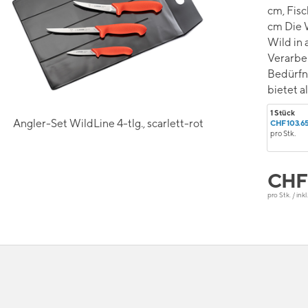
cm, Fis
cm Die W
Wild in 
Verarbei
Bedürfn
bietet a
1 Stück
Angler-Set WildLine 4-tlg., scarlett-rot
CHF 103.6
pro Stk.
CH
pro Stk. / ink