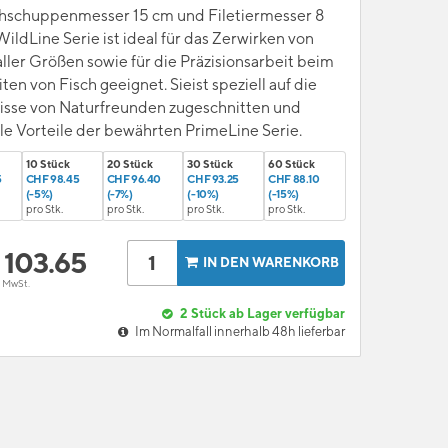
chschuppenmesser 15 cm und Filetiermesser 8
ildLine Serie ist ideal für das Zerwirken von
aller Größen sowie für die Präzisionsarbeit beim
ten von Fisch geeignet. Sieist speziell auf die
isse von Naturfreunden zugeschnitten und
lle Vorteile der bewährten PrimeLine Serie.
10 Stück
20 Stück
30 Stück
60 Stück
5
CHF 98.45
CHF 96.40
CHF 93.25
CHF 88.10
(-5%)
(-7%)
(-10%)
(-15%)
pro Stk.
pro Stk.
pro Stk.
pro Stk.
F
103.65
IN DEN WARENKORB
l. MwSt.
2
Stück ab Lager verfügbar
Im Normalfall innerhalb 48h lieferbar